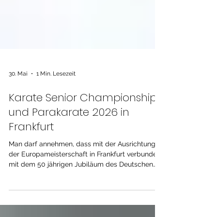
30. Mai
1 Min. Lesezeit
Karate Senior Championships
und Parakarate 2026 in
Frankfurt
Man darf annehmen, dass mit der Ausrichtung
der Europameisterschaft in Frankfurt verbunden
mit dem 50 jährigen Jubiläum des Deutschen
Karate Verbandes einige Blütenträume in
Hinsicht auf sportliche Erfolge geträumt wurden.
In heimatlichen Gefilden wird natürlich mit