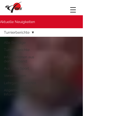
Aktuelle Neuigkeiten
Turnierberichte
Alle Beiträge
Turnierberichte
Informationen aus
dem Verband
Aus dem Sport
Vereinsleben
Lehrgangsberichte
Allgemeine
Informationen