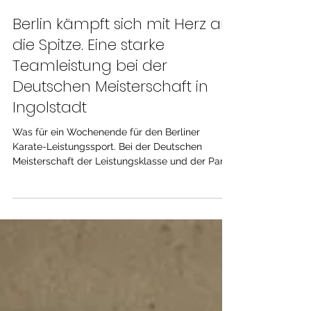
25. März
2 Min. Lesezeit
Berlin kämpft sich mit Herz an
die Spitze. Eine starke
Teamleistung bei der
Deutschen Meisterschaft in
Ingolstadt
Was für ein Wochenende für den Berliner
Karate-Leistungssport. Bei der Deutschen
Meisterschaft der Leistungsklasse und der Para-
Athletinnen und -Athleten in Ingolstadt hat das
Berliner Team eindrucksvoll gezeigt, was in ihm
steckt. Mit großer Leidenschaft, unbändigem
Willen und echtem Teamgeist kämpften sich
unsere Athletinnen und Athleten zu einer
herausragenden Gesamtleistung und setzten ein