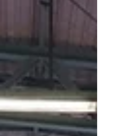
Manoury, Nikolai Strehober, Robin Behnke,
Davide Finocchiaro, Daigoro Pellegrini (alle 1.
Dan). Und zum 4. Dan hat Nicolo Rovera eine
herausragende Prüfung abgelegt. Shito Ryu
Berlin g