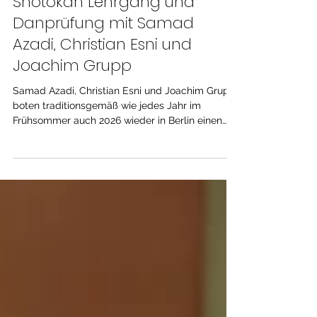
10. Juni
2 Min. Lesezeit
Shotokan Lehrgang und
Danprüfung mit Samad
Azadi, Christian Esni und
Joachim Grupp
Samad Azadi, Christian Esni und Joachim Grupp
boten traditionsgemäß wie jedes Jahr im
Frühsommer auch 2026 wieder in Berlin einen
Lehrgang an, zu dem gemeinsam die beiden
Vereine Shotokan Karate Berlin e.V., SKB, und
Shotokan Karate Academy Berlin e.V., SKA
eingeladen hatten. Mittlerweile hat der Lehrgang
bereits eine fast 20jährige Tradition in Berlin und
ist fester Bestandteil im Trainingskalender der
Hauptstadt. Samad Azadi, 7. DAN und Christian
Esni, 5. DAN begeistern