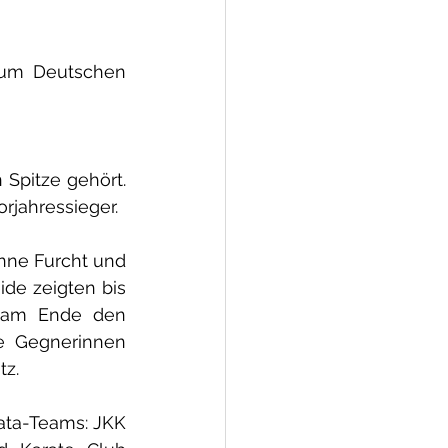
zum Deutschen 
Spitze gehört. 
rjahressieger.
nne Furcht und 
de zeigten bis 
r am Ende den 
e Gegnerinnen 
tz.
ata-Teams: JKK 