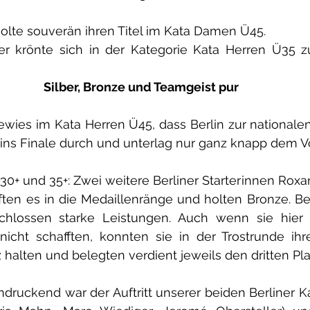
olte souverän ihren Titel im Kata Damen Ü45.
r krönte sich in der Kategorie Kata Herren Ü35 
Silber, Bronze und Teamgeist pur
ies im Kata Herren Ü45, dass Berlin zur nationalen 
 ins Finale durch und unterlag nur ganz knapp dem Vo
0+ und 35+: Zwei weitere Berliner Starterinnen Roxa
ften es in die Medaillenränge und holten Bronze. Bei
schlossen starke Leistungen. Auch wenn sie hie
nicht schafften, konnten sie in der Trostrunde ihr
z halten und belegten verdient jeweils den dritten Pla
druckend war der Auftritt unserer beiden Berliner K