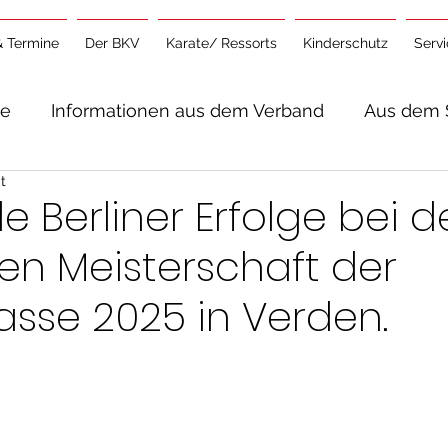
& Termine
Der BKV
Karate/ Ressorts
Kinderschutz
Serv
te
Informationen aus dem Verband
Aus dem 
t
lgemeine Informationen
e Berliner Erfolge bei d
en Meisterschaft der
asse 2025 in Verden.