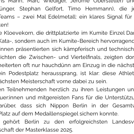
ris Mahn, Marc Wiediger, Jeromé Obersteller) un
Bünger, Stephan Gelfort, Timo Hemmann), die je
eams – zwei Mal Edelmetall: ein klares Signal für 
ten!
e Kloevekorn, die drittplatzierte im Kumite Einzel D
 Kata-, sondern auch im Kumite-Bereich hervorragend a
r:innen präsentierten sich kämpferisch und technisc
eichten die Zwischen- und Viertelfinals, zeigten do
eiterten oft nur hauchdünn am Einzug in die nächst
 Podestplatz heraussprang, ist klar: diese Athle
nächsten Meisterschaft vorne dabei zu sein.
llen Teilnehmenden herzlich zu ihren Leistungen u
euer:innen und mitgereisten Fans für die Unterstütz
arüber, dass sich Nippon Berlin in der Gesamtw
Platz auf dem Medaillenspiegel sichern konnte.
z gehört Berlin zu den erfolgreichsten Landesv
chaft der Masterklasse 2025. 