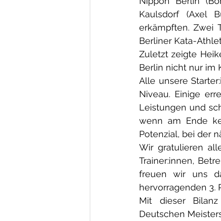
Nippon Berlin (Bo
Kaulsdorf (Axel 
erkämpften. Zwei T
Berliner Kata-Athle
Zuletzt zeigte Heik
Berlin nicht nur im
Alle unsere Starte
Niveau. Einige err
Leistungen und sch
wenn am Ende kein
Potenzial, bei der 
Wir gratulieren a
Trainer:innen, Betr
freuen wir uns d
hervorragenden 3. 
Mit dieser Bilan
Deutschen Meisters