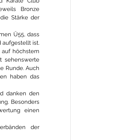
d Karate Club 
weils Bronze 
die Stärke der 
amen Ü55, dass 
ufgestellt ist.
h auf höchstem 
rt sehenswerte 
e Runde. Auch 
ten haben das 
nd danken den 
ung. Besonders 
ertung einen 
erbänden der 