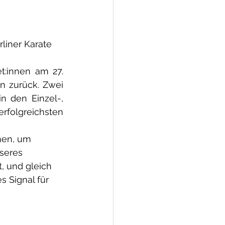
liner Karate 
t:innen am 27. 
 zurück. Zwei 
n den Einzel-, 
folgreichsten 
men, um 
seres 
, und gleich 
s Signal für 