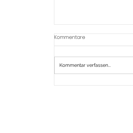
Kommentare
Kommentar verfassen...
Karate Senior
Championships und
Parakarate 2026 in
Frankfurt