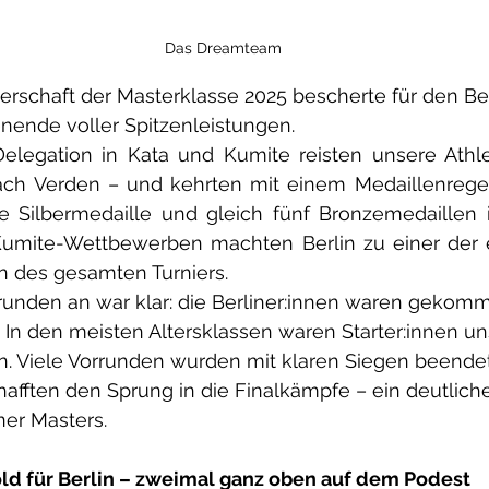
Das Dreamteam
rschaft der Masterklasse 2025 bescherte für den Ber
ende voller Spitzenleistungen.
Delegation in Kata und Kumite reisten unsere Athle
ch Verden – und kehrten mit einem Medaillenregen
e Silbermedaille und gleich fünf Bronzemedaillen i
umite-Wettbewerben machten Berlin zu einer der er
 des gesamten Turniers.
runden an war klar: die Berliner:innen waren gekom
 In den meisten Altersklassen waren Starter:innen un
n. Viele Vorrunden wurden mit klaren Siegen beendet
chafften den Sprung in die Finalkämpfe – ein deutliche
ner Masters.
ld für Berlin – zweimal ganz oben auf dem Podest