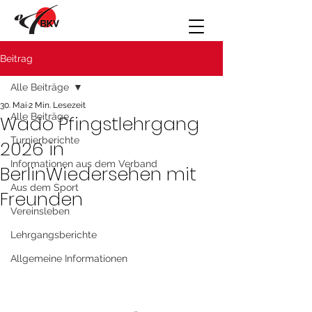
Beitrag
Alle Beiträge
30. Mai
2 Min. Lesezeit
Alle Beiträge
Wado Pfingstlehrgang
Turnierberichte
2026 in
Informationen aus dem Verband
BerlinWiedersehen mit
Aus dem Sport
Freunden
Vereinsleben
Lehrgangsberichte
Allgemeine Informationen