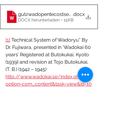
gutzwadopentecostseminar2026artengl
.docx
DOCX herunterladen • 15KB
[1]
Technical System of Wadoryu” By 
Dr. Fujiwara, presented in ‘Wadokai 60 
years’ Registered at Butokukai, Kyoto 
(1939) and revision at Tojo Butokukai, 
(T. B.) (1942 – 1945)
http://www.wadokai.se/index.php?
option=com_content&task=view&id=10
&Itemid=10
(Stand: 15.06.2019)
Mario McKenna: An Overview of 
Karate-dó. Vancouver, British 
Columbia, Canada 2009.
Verfasserin: Christina Gutz
Lehrgangsberichte