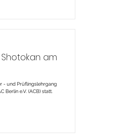
utionen
g Shotokan am
r - und Prüflingslehrgang
 Berlin e.V. (ACB) statt.