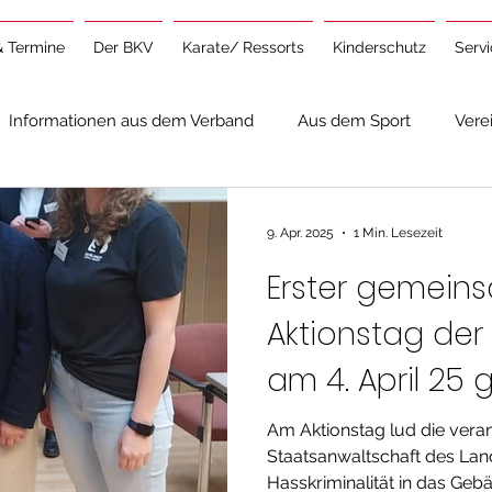
& Termine
Der BKV
Karate/ Ressorts
Kinderschutz
Serv
Informationen aus dem Verband
Aus dem Sport
Vere
ine Informationen
9. Apr. 2025
1 Min. Lesezeit
Erster gemein
Aktionstag der B
am 4. April 25
Hasskriminalitä
Am Aktionstag lud die vera
Staatsanwaltschaft des La
Berliner Sport
Hasskriminalität in das Gebä