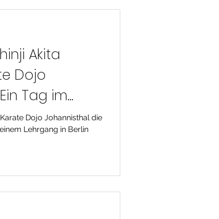
inji Akita
te Dojo
 Ein Tag im
ditionellen
Karate Dojo Johannisthal die
 einem Lehrgang in Berlin