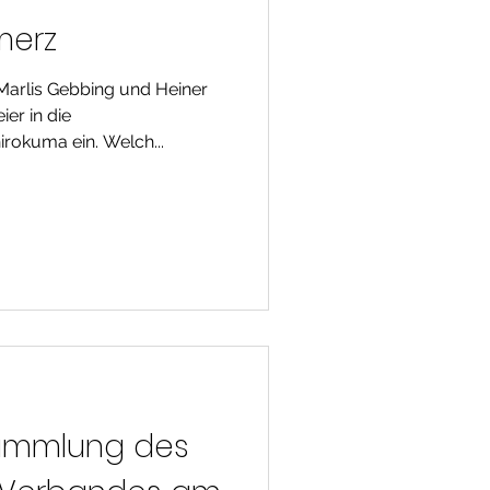
merz
 Marlis Gebbing und Heiner
er in die
rokuma ein. Welch...
sammlung des