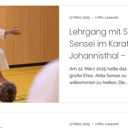
17. März 2025
1 Min. Lesezeit
Lehrgang mit Sh
Sensei im Kara
Johannisthal –
Zeichen des tra
Am 22. März 2025 hatte das 
große Ehre, Akita Sensei zu
Karate
willkommen zu heißen. Die...
17. März 2025
2 Min. Lesezeit