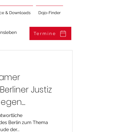
ice & Downloads
Dojo-Finder
insleben
Termine
samer
erliner Justiz
 gegen
t mit den
ntwortliche
ndes Berlin zum Thema
verbänden und
ude der...