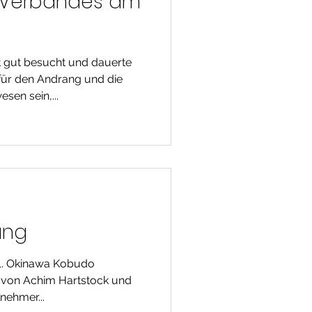
e Verbandes am
 gut besucht und dauerte
 für den Andrang und die
sen sein,...
ang
 1. Okinawa Kobudo
ord statt. Die Teilnehmer...