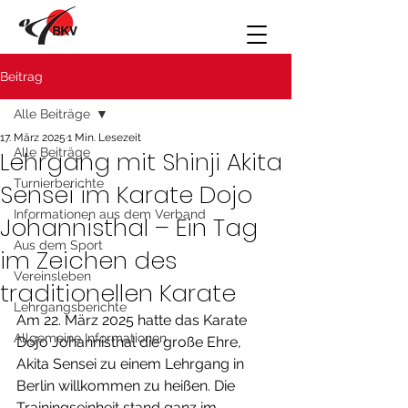
Beitrag
Alle Beiträge
17. März 2025
1 Min. Lesezeit
Alle Beiträge
Lehrgang mit Shinji Akita
Turnierberichte
Sensei im Karate Dojo
Informationen aus dem Verband
Johannisthal – Ein Tag
Aus dem Sport
im Zeichen des
Vereinsleben
traditionellen Karate
Lehrgangsberichte
Am 22. März 2025 hatte das Karate 
Allgemeine Informationen
Dojo Johannisthal die große Ehre, 
Akita Sensei zu einem Lehrgang in 
Berlin willkommen zu heißen. Die 
Trainingseinheit stand ganz im 