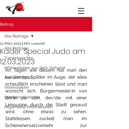
Beitrag
Alle Beiträge
13. März 2023
3 Min. Lesezeit
Alle Beiträge
Kader Special Judo am
Turnierberichte
12.03.2023
Informationen aus dem Verband
An Tagen wie diesem hat man den 
berühmten Splitter im Auge, der alles 
Aus dem Sport
scheußlich erscheinen lässt und man 
Vereinsleben
wünscht sich, Bürgermeister:in von 
Lehrgangsberichte
Berlin zu sein, der/die mit einer 
Limousine durch die Stadt gesaust 
Allgemeine Informationen
wird, ohne etwas zu sehen. 
Stattdessen zuckelt man im 
Schienenersatzverkehr zur 