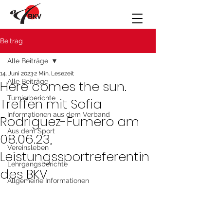
Beitrag
Alle Beiträge
14. Juni 2023
2 Min. Lesezeit
Alle Beiträge
Here comes the sun.
Turnierberichte
Treffen mit Sofia
Informationen aus dem Verband
Rodriguez-Fumero am
Aus dem Sport
08.06.23,
Vereinsleben
Leistungssportreferentin
Lehrgangsberichte
des BKV
Allgemeine Informationen