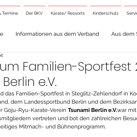
& Termine
Der BKV
Karate/ Ressorts
Kinderschutz
Serv
te
Informationen aus dem Verband
Aus dem 
it
lgemeine Informationen
zum Familien-Sportfest
Berlin e.V.
nd das Familien-Sportfest in Steglitz-Zehlendorf in Ko
nd, dem Landessportbund Berlin und dem Bezirksam
er Goju-Ryu-Karate-Verein 
Tsunami Berlin e.V.
war mit
smitgliedern vertreten und bot den zahlreichen Bes
lseitiges Mitmach- und Bühnenprogramm.