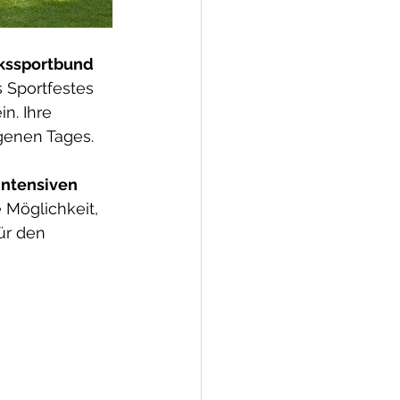
kssportbund 
 Sportfestes 
n. Ihre 
genen Tages.
ntensiven 
e Möglichkeit, 
ür den 