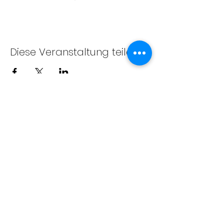
Diese Veranstaltung teilen
Berliner Karate Verband e.V.
Priesterweg 6, Raum 209 (Sportschule des
LSB)
10829 Berlin-Schöneberg
info@berliner-karate-verband.de
Impressum
&
Datenschutz
Nicht gefunden was Du suchst?