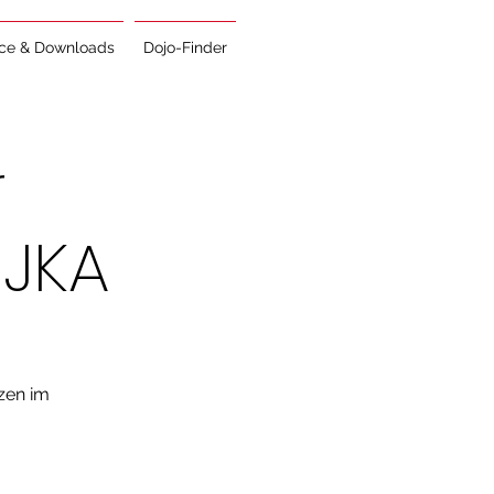
ice & Downloads
Dojo-Finder
r
 JKA
zen im