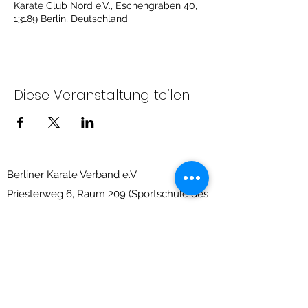
Karate Club Nord e.V., Eschengraben 40,
13189 Berlin, Deutschland
Diese Veranstaltung teilen
Berliner Karate Verband e.V.
Priesterweg 6, Raum 209 (Sportschule des
LSB)
10829 Berlin-Schöneberg
info@berliner-karate-verband.de
Impressum
&
Datenschutz