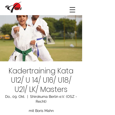
Kadertraining Kata
U12/ U 14/ U16/ U18/
U21/ LK/ Masters
Do., 09. Okt.
  |  
Shirokuma Berlin e.V. (OSZ -
Recht)
mit Boris Mahn