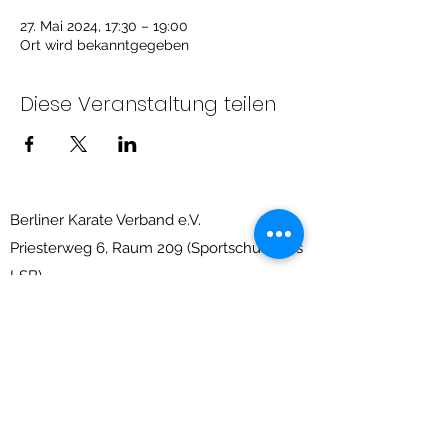
27. Mai 2024, 17:30 – 19:00
Ort wird bekanntgegeben
Diese Veranstaltung teilen
Berliner Karate Verband e.V.
Priesterweg 6, Raum 209 (Sportschule des
LSB)
10829 Berlin-Schöneberg
info@berliner-karate-verband.de
Impressum
&
Datenschutz
Nicht gefunden was Du suchst?