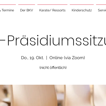
& Termine
Der BKV
Karate/ Ressorts
Kinderschutz
Serv
-Präsidiumssit
Do., 19. Okt.
  |  
Online (via Zoom)
(nicht öffentlich)