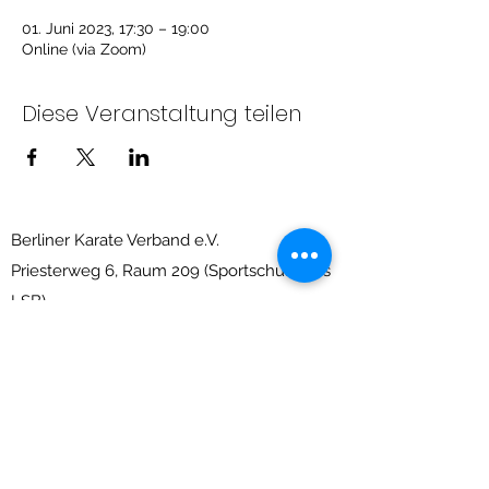
01. Juni 2023, 17:30 – 19:00
Online (via Zoom)
Diese Veranstaltung teilen
Berliner Karate Verband e.V.
Priesterweg 6, Raum 209 (Sportschule des
LSB)
10829 Berlin-Schöneberg
info@berliner-karate-verband.de
Impressum
&
Datenschutz
Nicht gefunden was Du suchst?