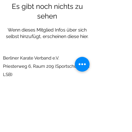
Es gibt noch nichts zu
sehen
Wenn dieses Mitglied Infos über sich
selbst hinzufügt, erscheinen diese hier.
Berliner Karate Verband e.V.
Priesterweg 6, Raum 209 (Sportschule des
LSB)
10829 Berlin-Schöneberg
info@berliner-karate-verband.de
Impressum
&
Datenschutz
Nicht gefunden was Du suchst?