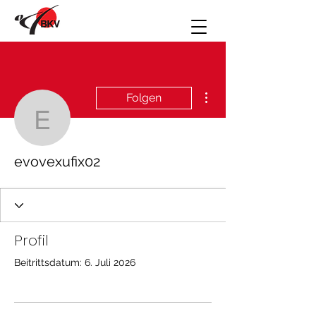
Weitere Optionen
Folgen
evovexufix02
evovexufix02
Profil
Beitrittsdatum: 6. Juli 2026