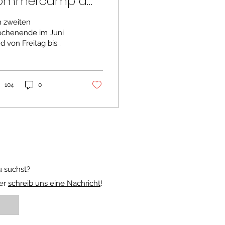
ommercamp am
uhlesee 2025
 zweiten
chenende im Juni
d von Freitag bis
ntag (13.-15. Juni) das
liebte Shito Ryu
mmercamp am
lesee statt. 140...
104
0
 suchst?
der
schreib uns eine Nachricht
!