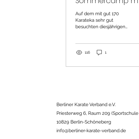
Sommercamp mi
DKV Dan-
Auf dem mit gut 170
Prüfungen
Karateka sehr gut
besuchten diesjährigen
Shito Ryu Sommercamp
am Ruhlesee
(12.-14.06.2026) fanden
am Samstag für 9
116
1
Karateka DKV
Danprüfungen statt.
Geprüft wurde von
Carlos Molina (9. Dan)
und Johannes Köster (7.
Dan). Neue Danträger
sind: Theo Warncke,
Berliner Karate Verband e.V.
Emilia Kracht, Moritz
Manoury, Nikolai
Priesterweg 6, Raum 209 (Sportschule
Strehober, Robin
10829 Berlin-Schöneberg
Behnke, Davide
info@berliner-karate-verband.de
Finocchiaro, Daigoro
Pellegrini (alle 1. Dan).