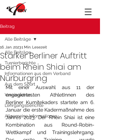
Beitrag
Alle Beiträge
16. Jan. 2023
1 Min. Lesezeit
Alle Beiträge
Starker Berliner Auftritt
Turnierberichte
beim Rhein Shiai am
Informationen aus dem Verband
Nürburgring
Aus dem Sport
Mit einer Auswahl aus 11 der 
engagiertesten AthletInnen des 
Vereinsleben
Berliner Kumitekaders startete am 6. 
Lehrgangsberichte
Januar die erste Kadermaßnahme des 
Allgemeine Informationen
Jahres 2023. Der Rhein Shiai ist eine 
Kombination aus Round-Robin-
Wettkampf und Trainingslehrgang. 
Das erste Training  wurde 