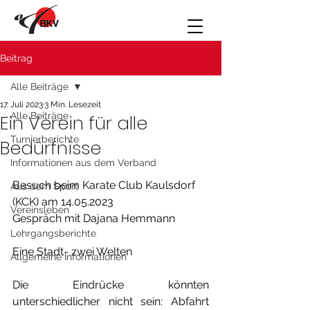
Beitrag
Alle Beiträge
17. Juli 2023
3 Min. Lesezeit
Alle Beiträge
Ein Verein für alle
Turnierberichte
Bedürfnisse
Informationen aus dem Verband
Besuch beim Karate Club Kaulsdorf 
Aus dem Sport
(KCK) am 14.05.2023
Vereinsleben
Gespräch mit Dajana Hemmann
Lehrgangsberichte
Eine Stadt- zwei Welten
Allgemeine Informationen
Die Eindrücke könnten 
unterschiedlicher nicht sein: Abfahrt 