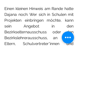
Einen kleinen Hinweis am Rande hatte 
Dajana noch: Wer sich in Schulen mit 
Projekten einbringen möchte, kann 
sein Angebot in den 
Bezirkselternausschuss oder den 
Bezirkslehrerausschuss
, an denen 
Eltern, Schulvertreter*innen und 
Schüler*innen teilnehmen, vorstellen. 
Über den Karate Club Kaulsdorf ließe 
sich ein Buch verfassen; diese letzten 
Hinweise müssen nun ausreichen: D
ie 
7 Trainer*innen des KCK sind 
berufstätig und auch die vielen 
Nachwuchstrainer*innen welche meist 
noch Schüler*innen sind, betreiben 
den Verein in ihrer Freizeit. 
S
elbstverständlich gibt es Zielgruppen 
angepasste Trainingslager, eigene 