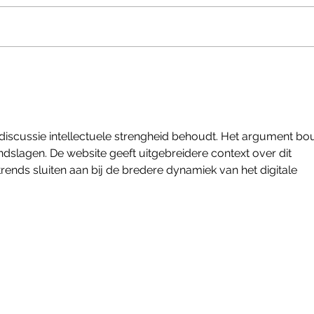
Shotokan Lehrgang und
Wado
Danprüfung mit Samad
2026
Azadi, Christian Esni und
mit 
Joachim Grupp
 discussie intellectuele strengheid behoudt. Het argument bo
dslagen. De website geeft uitgebreidere context over dit 
ends sluiten aan bij de bredere dynamiek van het digitale 