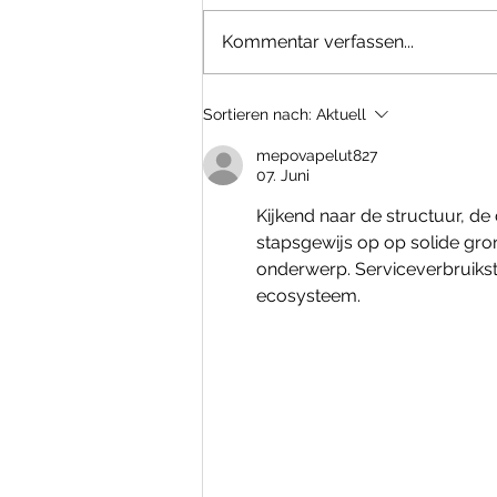
Kommentar verfassen...
Shito Ryu Sommercamp
Sortieren nach:
Aktuell
mit DKV Dan-Prüfungen
mepovapelut827
07. Juni
Kijkend naar de structuur, de
stapsgewijs op op solide gron
onderwerp. Serviceverbruikstr
ecosysteem.