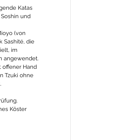
gende Katas 
i Soshin und 
ioyo (von 
 Sashité, die 
elt, im 
en angewendet.
 offener Hand 
n Tzuki ohne 
.
rüfung.
nes Köster 