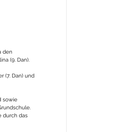
u den 
na (9. Dan).
r (7. Dan) und 
d sowie 
Grundschule.
 durch das 